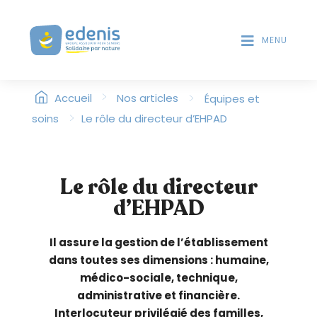
V
T
D
e
E
MENU
u
S
i
L
l
E
>
l
>
Accueil
Nos articles
Équipes et
C
T
e
>
soins
Le rôle du directeur d’EHPAD
E
z
U
n
R
o
S
Le rôle du directeur
t
D
d’EHPAD
'
e
É
r
C
:
Il assure la gestion de l’établissement
R
C
dans toutes ses dimensions : humaine,
A
e
N
médico-sociale, technique,
s
administrative et financière.
i
Interlocuteur privilégié des familles,