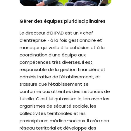
t
è
m
Gérer des équipes pluridisciplinaires
e
Le directeur d’EHPAD est un « chef
d
d’entreprise » à la fois gestionnaire et
'
manager qui veille à la cohésion et à la
a
coordination d’une équipe aux
c
compétences très diverses. Il est
c
responsable de la gestion financière et
e
administrative de l’établissement, et
s
s’assure que l’établissement se
s
conforme aux attentes des instances de
i
tutelle. C’est lui qui assure le lien avec les
b
organismes de sécurité sociale, les
i
collectivités territoriales et les
l
prescripteurs médico-sociaux. Il crée son
i
réseau territorial et développe des
t