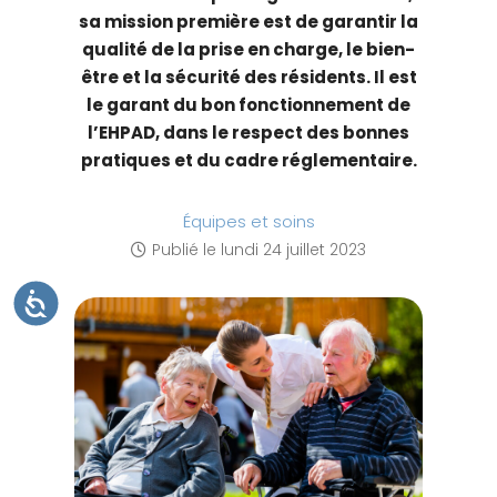
t
sa mission première est de garantir la
e
qualité de la prise en charge, le bien-
W
être et la sécurité des résidents. Il est
e
le garant du bon fonctionnement de
b
l’EHPAD, dans le respect des bonnes
c
pratiques et du cadre réglementaire.
o
m
Équipes et soins
p
Publié le
lundi 24 juillet 2023
r
e
A
C
n
C
E
d
S
S
u
I
B
n
I
L
s
I
T
y
É
s