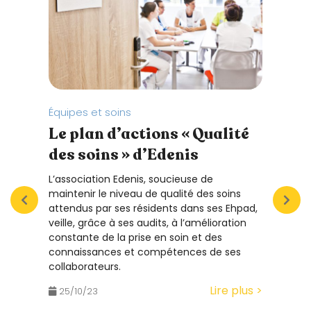
Équipes et soins
Prend
Le plan d’actions « Qualité
Pre
des soins » d’Edenis
tem
déc
L’association Edenis, soucieuse de
équ
maintenir le niveau de qualité des soins
attendus par ses résidents dans ses Ehpad,
VIVRE
veille, grâce à ses audits, à l’amélioration
est u
constante de la prise en soin et des
même 
connaissances et compétences de ses
exist
collaborateurs.
Lire plus >
25/
25/10/23